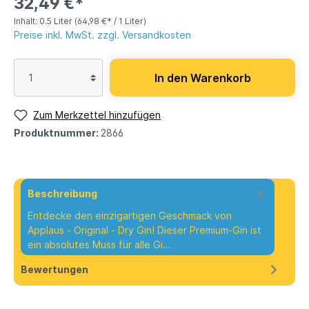
32,49 €*
Inhalt:
0.5 Liter
(64,98 €* / 1 Liter)
Preise inkl. MwSt. zzgl. Versandkosten
In den Warenkorb
Zum Merkzettel hinzufügen
Produktnummer:
2866
Beschreibung
Entdecke den einzigartigen Geschmack von
Applaus - Original - Dry Gin! Dieser Premium-Gin ist
ein absolutes Muss für alle Gi…
Mehr
Bewertungen