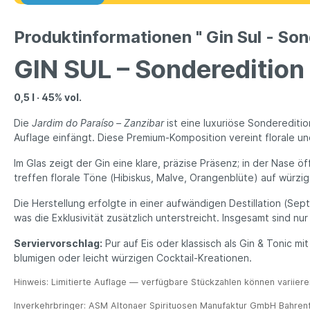
Produktinformationen " Gin Sul - Son
GIN SUL – Sonderedition 
0,5 l · 45% vol.
Die
Jardim do Paraíso – Zanzibar
ist eine luxuriöse Sondereditio
Auflage einfängt. Diese Premium-Komposition vereint florale 
Im Glas zeigt der Gin eine klare, präzise Präsenz; in der Nase
treffen florale Töne (Hibiskus, Malve, Orangenblüte) auf würz
Die Herstellung erfolgte in einer aufwändigen Destillation (Sept
was die Exklusivität zusätzlich unterstreicht. Insgesamt sind nu
Serviervorschlag:
Pur auf Eis oder klassisch als Gin & Tonic 
blumigen oder leicht würzigen Cocktail-Kreationen.
Hinweis: Limitierte Auflage — verfügbare Stückzahlen können variiere
Inverkehrbringer: ASM Altonaer Spirituosen Manufaktur GmbH Bahr