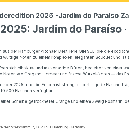
deredition 2025 -Jardim do Paraiso Zan
2025: Jardim do Paraíso ·
n aus der Hamburger Altonaer Destillerie GIN SUL, die die exotische
und würzige Noten zu einem komplexen, eleganten Bouquet und ist
 öffnen sich hibiskus- und malvenartige Blüten, begleitet von ein
ige Noten wie Oregano, Lorbeer und frische Wurzel-Noten — das Erg
ember 2025) und die Edition ist streng limitiert — jede Flasche trä
r 10.500 Flaschen verfügbar.
mit einer Scheibe getrockneter Orange und einem Zweig Rosmarin, d
n.
enfelder Steindamm 2, D-22761 Hamburg Germany