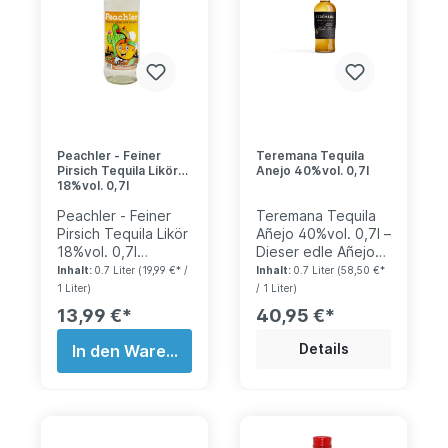
und garantiert ein
schon, dass es hier
Spaß auf jeder
um etwas
Party.
Besonderes geht.
Voller Süße hat der
Tequila fruchtige
Nuancen zu bieten.
Auch eisgekühlt mit
Eiswürfeln im Glas
Peachler - Feiner
Teremana Tequila
ist er auf jeder
Pirsich Tequila Likör
Anejo 40%vol. 0,7l
Party eine
18%vol. 0,7l
verführerische
Erfrischung.
Peachler - Feiner
Teremana Tequila
Pirsich Tequila Likör
Añejo 40%vol. 0,7l –
18%vol. 0,7l
Dieser edle Añejo
Entdecke den
reift über ein Jahr
Inhalt:
0.7 Liter
(19,99 €* /
Inhalt:
0.7 Liter
(58,50 €*
sanften und
in amerikanischen
1 Liter)
/ 1 Liter)
fruchtigen
Eichenfässern und
13,99 €*
40,95 €*
Geschmack des
entfaltet dadurch
Peachler Pfirsich
einen wunderbar
Details
In den Warenkorb
Tequila Likörs!
komplexen
Dieser Likör ist
Charakter. Feine
perfekt für alle, die
Aromen von Vanille,
auf der Suche nach
Karamell und
einem
gerösteter Agave