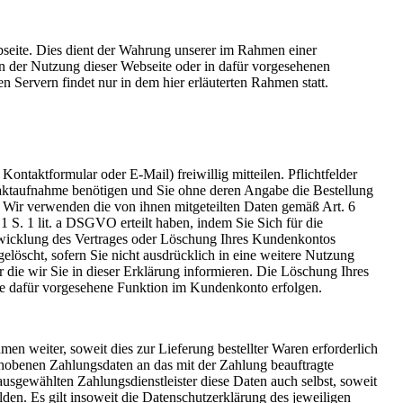
bseite. Dies dient der Wahrung unserer im Rahmen einer
n der Nutzung dieser Webseite oder in dafür vorgesehenen
 Servern findet nur in dem hier erläuterten Rahmen statt.
ntaktformular oder E-Mail) freiwillig mitteilen. Pflichtfelder
taktaufnahme benötigen und Sie ohne deren Angabe die Bestellung
 Wir verwenden die von ihnen mitgeteilten Daten gemäß Art. 6
 S. 1 lit. a DSGVO erteilt haben, indem Sie Sich für die
wicklung des Vertrages oder Löschung Ihres Kundenkontos
elöscht, sofern Sie nicht ausdrücklich in eine weitere Nutzung
 die wir Sie in dieser Erklärung informieren. Die Löschung Ihres
ine dafür vorgesehene Funktion im Kundenkonto erfolgen.
en weiter, soweit dies zur Lieferung bestellter Waren erforderlich
rhobenen Zahlungsdaten an das mit der Zahlung beauftragte
ausgewählten Zahlungsdienstleister diese Daten auch selbst, soweit
den. Es gilt insoweit die Datenschutzerklärung des jeweiligen