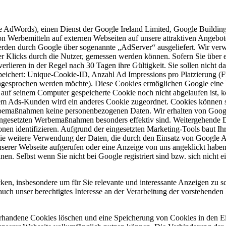
 AdWords), einen Dienst der Google Ireland Limited, Google Building
von Werbemitteln auf externen Webseiten auf unsere attraktiven Angeb
rden durch Google über sogenannte „AdServer“ ausgeliefert. Wir verw
r Klicks durch die Nutzer, gemessen werden können. Sofern Sie über 
lieren in der Regel nach 30 Tagen ihre Gültigkeit. Sie sollen nicht da
eichert: Unique-Cookie-ID, Anzahl Ad Impressions pro Platzierung (Fr
angesprochen werden möchte). Diese Cookies ermöglichen Google eine
auf seinem Computer gespeicherte Cookie noch nicht abgelaufen ist, 
Jedem Ads-Kunden wird ein anderes Cookie zugeordnet. Cookies können
bemaßnahmen keine personenbezogenen Daten. Wir erhalten von Google l
gesetzten Werbemaßnahmen besonders effektiv sind. Weitergehende Dat
onen identifizieren. Aufgrund der eingesetzten Marketing-Tools baut I
die weitere Verwendung der Daten, die durch den Einsatz von Google
unserer Webseite aufgerufen oder eine Anzeige von uns angeklickt hab
n. Selbst wenn Sie nicht bei Google registriert sind bzw. sich nicht e
, insbesondere um für Sie relevante und interessante Anzeigen zu sc
uch unser berechtigtes Interesse an der Verarbeitung der vorstehenden 
orhandene Cookies löschen und eine Speicherung von Cookies in den Ei