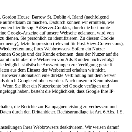
 Gordon House, Barrow St, Dublin 4, Irland (nachfolgend
ote aufmerksam zu machen. Dadurch können wir ermitteln, wie
enden hierfür sog. AdServer-Cookies, durch die bestimmte
eine Google-Anzeige auf unsere Webseite gelangen, wird von
zu dienen, Sie persönlich zu identifizieren. Zu diesem Cookie
equency), letzte Impression (relevant für Post-View-Conversions),
 Wiedererkennung Ihres Webbrowsers. Sofern ein Nutzer
können Google und der Kunde erkennen, dass der Nutzer auf die
 somit nicht über die Webseiten von Ads-Kunden nachverfolgt
ediglich statistische Auswertungen zur Verfügung gestellt.
en aus dem Einsatz der Werbemittel erhalten wir nicht,
hr Browser automatisch eine direkte Verbindung mit dem Server
 Ads durch Google erhoben werden. Nach unserem Kenntnisstand
en. Wenn Sie über ein Nutzerkonto bei Google verfügen und
ingeloggt haben, besteht die Möglichkeit, dass Google Ihre IP-
halten, die Berichte zur Kampagnenleistung zu verbessern und
Daten durch den Drittanbieter. Rechtsgrundlage ist Art. 6 Abs. 1 S.
nstellungen Ihres Webbrowsers deaktivieren. Wir weisen darauf