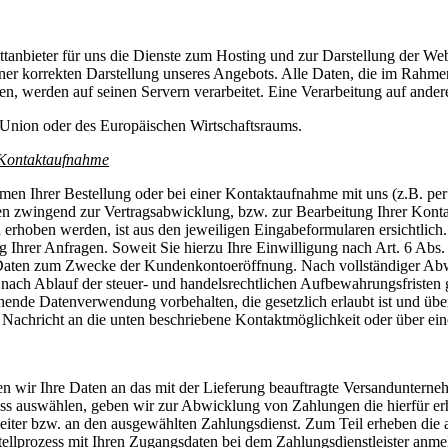
ttanbieter für uns die Dienste zum Hosting und zur Darstellung der We
ner korrekten Darstellung unseres Angebots. Alle Daten, die im Rahme
 werden auf seinen Servern verarbeitet. Eine Verarbeitung auf anderen
n Union oder des Europäischen Wirtschaftsraums.
 Kontaktaufnahme
 Ihrer Bestellung oder bei einer Kontaktaufnahme mit uns (z.B. per Ko
aten zwingend zur Vertragsabwicklung, bzw. zur Bearbeitung Ihrer Kon
rhoben werden, ist aus den jeweiligen Eingabeformularen ersichtlich.
hrer Anfragen. Soweit Sie hierzu Ihre Einwilligung nach Art. 6 Abs. 1
 Daten zum Zwecke der Kundenkontoeröffnung. Nach vollständiger Ab
nach Ablauf der steuer- und handelsrechtlichen Aufbewahrungsfristen g
hende Datenverwendung vorbehalten, die gesetzlich erlaubt ist und über
 Nachricht an die unten beschriebene Kontaktmöglichkeit oder über e
 wir Ihre Daten an das mit der Lieferung beauftragte Versandunternehm
zess auswählen, geben wir zur Abwicklung von Zahlungen die hierfür e
 weiter bzw. an den ausgewählten Zahlungsdienst. Zum Teil erheben die 
tellprozess mit Ihren Zugangsdaten bei dem Zahlungsdienstleister anmel