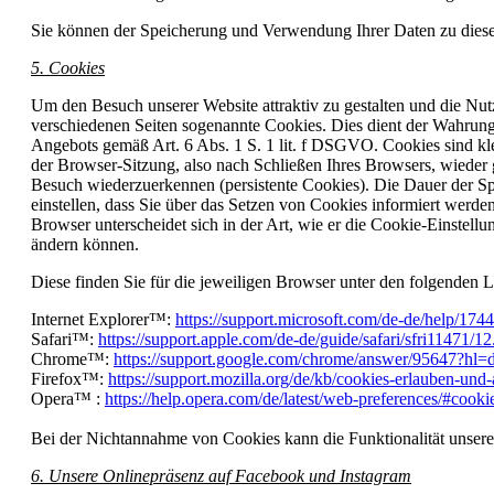
Sie können der Speicherung und Verwendung Ihrer Daten zu diese
5. Cookies
Um den Besuch unserer Website attraktiv zu gestalten und die N
verschiedenen Seiten sogenannte Cookies. Dies dient der Wahrung
Angebots gemäß Art. 6 Abs. 1 S. 1 lit. f DSGVO. Cookies sind kl
der Browser-Sitzung, also nach Schließen Ihres Browsers, wieder
Besuch wiederzuerkennen (persistente Cookies). Die Dauer der S
einstellen, dass Sie über das Setzen von Cookies informiert werd
Browser unterscheidet sich in der Art, wie er die Cookie-Einstell
ändern können.
Diese finden Sie für die jeweiligen Browser unter den folgenden L
Internet Explorer™:
https://support.microsoft.com/de-de/help/174
Safari™:
https://support.apple.com/de-de/guide/safari/sfri11471/1
Chrome™:
https://support.google.com/chrome/answer/95647?hl
Firefox™:
https://support.mozilla.org/de/kb/cookies-erlauben-und
Opera™ :
https://help.opera.com/de/latest/web-preferences/#cooki
B
ei der Nichtannahme von Cookies kann die Funktionalität unsere
6. Unsere Onlinepräsenz auf Facebook und Instagram