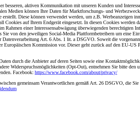
ner besseren, aktiven Kommunikation mit unseren Kunden und Interesse
ialen Medien können Ihre Daten für Marktforschungs- und Werbezweck
rstellt. Diese können verwendet werden, um z.B. Werbeanzeigen inner
l Cookies auf Ihrem Endgerät eingesetzt. In diesen Cookies werden da
 im Rahmen einer Interessensabwägung überwiegenden berechtigten Inte
 Sie von den jeweiligen Social-Media Plattformbetreibern um eine Einw
er Datenverarbeitung Art. 6 Abs. 1 lit. a DSGVO. Soweit die vorgenan
er Europäischen Kommission vor. Dieser geht zurück auf den EU-US Priv
 Daten durch die Anbieter auf deren Seiten sowie eine Kontaktmöglichk
ndere Widerspruchsmöglichkeiten (Opt-Out), entnehmen Sie bitte den un
wenden. Facebook:
https://www.facebook.com/about/privacy/
 zwischen gemeinsam Verantwortlichen gemäß Art. 26 DSGVO, die Sie 
addendum