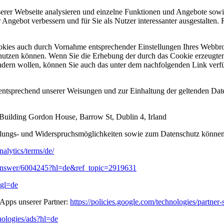
er Webseite analysieren und einzelne Funktionen und Angebote sowie
 Angebot verbessern und für Sie als Nutzer interessanter ausgestalten. 
kies auch durch Vornahme entsprechender Einstellungen Ihres Webbrow
 nutzen können. Wenn Sie die Erhebung der durch das Cookie erzeugten
indern wollen, können Sie auch das unter dem nachfolgenden Link ver
entsprechend unserer Weisungen und zur Einhaltung der geltenden Date
 Building Gordon House, Barrow St, Dublin 4, Irland
ellungs- und Widerspruchsmöglichkeiten sowie zum Datenschutz könne
alytics/terms/de/
cs/answer/6004245?hl=de&ref_topic=2919631
&gl=de
Apps unserer Partner:
https://policies.google.com/technologies/partner-
hnologies/ads?hl=de