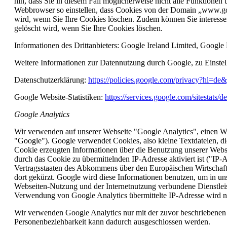
hin, dass Sie in diesem Fall möglicherweise nicht alle Funktione
Webbrowser so einstellen, dass Cookies von der Domain „www.go
wird, wenn Sie Ihre Cookies löschen. Zudem können Sie interes
gelöscht wird, wenn Sie Ihre Cookies löschen.
Informationen des Drittanbieters: Google Ireland Limited, Google
Weitere Informationen zur Datennutzung durch Google, zu Einst
Datenschutzerklärung:
https://policies.google.com/privacy?hl=de
Google Website-Statistiken:
https://services.google.com/sitestats/d
Google Analytics
Wir verwenden auf unserer Webseite "Google Analytics", einen We
"Google"). Google verwendet Cookies, also kleine Textdateien, d
Cookie erzeugten Informationen über die Benutzung unserer Webse
durch das Cookie zu übermittelnden IP-Adresse aktiviert ist ("IP
Vertragsstaaten des Abkommens über den Europäischen Wirtschaft
dort gekürzt. Google wird diese Informationen benutzen, um in u
Webseiten-Nutzung und der Internetnutzung verbundene Dienstleis
Verwendung von Google Analytics übermittelte IP-Adresse wird 
Wir verwenden Google Analytics nur mit der zuvor beschriebenen a
Personenbeziehbarkeit kann dadurch ausgeschlossen werden.