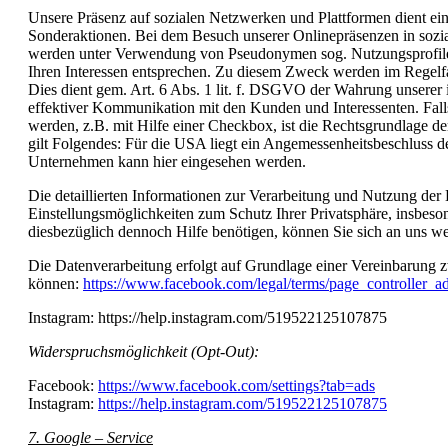
Unsere Präsenz auf sozialen Netzwerken und Plattformen dient ei
Sonderaktionen. Bei dem Besuch unserer Onlinepräsenzen in soz
werden unter Verwendung von Pseudonymen sog. Nutzungsprofile e
Ihren Interessen entsprechen. Zu diesem Zweck werden im Regelfal
Dies dient gem. Art. 6 Abs. 1 lit. f. DSGVO der Wahrung unserer
effektiver Kommunikation mit den Kunden und Interessenten. Falls
werden, z.B. mit Hilfe einer Checkbox, ist die Rechtsgrundlage d
gilt Folgendes: Für die USA liegt ein Angemessenheitsbeschluss d
Unternehmen kann hier eingesehen werden.
Die detaillierten Informationen zur Verarbeitung und Nutzung der
Einstellungsmöglichkeiten zum Schutz Ihrer Privatsphäre, insbeso
diesbezüglich dennoch Hilfe benötigen, können Sie sich an uns 
Die Datenverarbeitung erfolgt auf Grundlage einer Vereinbarung
können:
https://www.facebook.com/legal/terms/page_controller_
Instagram: https://help.instagram.com/519522125107875
Widerspruchsmöglichkeit (Opt-Out):
Facebook:
https://www.facebook.com/settings?tab=ads
Instagram:
https://help.instagram.com/519522125107875
7. Google – Service