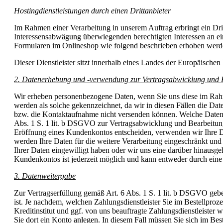
Hostingdienstleistungen durch einen Drittanbieter
Im Rahmen einer Verarbeitung in unserem Auftrag erbringt ein Dri
Interessensabwägung überwiegenden berechtigten Interessen an ei
Formularen im Onlineshop wie folgend beschrieben erhoben werden,
Dieser Dienstleister sitzt innerhalb eines Landes der Europäische
2. Datenerhebung und -verwendung zur Vertragsabwicklung und
Wir erheben personenbezogene Daten, wenn Sie uns diese im Rahmen
werden als solche gekennzeichnet, da wir in diesen Fällen die D
bzw. die Kontaktaufnahme nicht versenden können. Welche Daten e
Abs. 1 S. 1 lit. b DSGVO zur Vertragsabwicklung und Bearbeitung I
Eröffnung eines Kundenkontos entscheiden, verwenden wir Ihre
werden Ihre Daten für die weitere Verarbeitung eingeschränkt und 
Ihrer Daten eingewilligt haben oder wir uns eine darüber hinausge
Kundenkontos ist jederzeit möglich und kann entweder durch eine
3. Datenweitergabe
Zur Vertragserfüllung gemäß Art. 6 Abs. 1 S. 1 lit. b DSGVO geben
ist. Je nachdem, welchen Zahlungsdienstleister Sie im Bestellpro
Kreditinstitut und ggf. von uns beauftragte Zahlungsdienstleister
Sie dort ein Konto anlegen. In diesem Fall müssen Sie sich im Bes