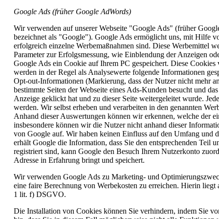
Google Ads (früher Google AdWords)
Wir verwenden auf unserer Webseite "Google Ads" (früher Google
bezeichnet als "Google"). Google Ads ermöglicht uns, mit Hilfe 
erfolgreich einzelne Werbemaßnahmen sind. Diese Werbemittel we
Parameter zur Erfolgsmessung, wie Einblendung der Anzeigen ode
Google Ads ein Cookie auf Ihrem PC gespeichert. Diese Cookies ver
werden in der Regel als Analysewerte folgende Informationen gesp
Opt-out-Informationen (Markierung, dass der Nutzer nicht mehr 
bestimmte Seiten der Webseite eines Ads-Kunden besucht und das 
Anzeige geklickt hat und zu dieser Seite weitergeleitet wurde. 
werden. Wir selbst erheben und verarbeiten in den genannten Wer
Anhand dieser Auswertungen können wir erkennen, welche der ein
insbesondere können wir die Nutzer nicht anhand dieser Informati
von Google auf. Wir haben keinen Einfluss auf den Umfang und 
erhält Google die Information, dass Sie den entsprechenden Teil 
registriert sind, kann Google den Besuch Ihrem Nutzerkonto zuordne
Adresse in Erfahrung bringt und speichert.
Wir verwenden Google Ads zu Marketing- und Optimierungszwecken
eine faire Berechnung von Werbekosten zu erreichen. Hierin liegt a
1 lit. f) DSGVO.
Die Installation von Cookies können Sie verhindern, indem Sie v