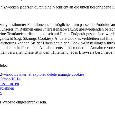
n Zwecken jederzeit durch eine Nachricht an die unten beschriebene 
utzung bestimmter Funktionen zu ermöglichen, um passende Produkte a
 unserer im Rahmen einer Interessensabwägung überwiegenden berechtig
eine Textdateien, die automatisch auf Ihrem Endgerät gespeichert we
 gelöscht (sog. Sitzungs-Cookies). Andere Cookies verbleiben auf Ihr
peicherung können Sie der Übersicht in den Cookie-Einstellungen Ihr
en und einzeln über deren Annahme entscheiden oder die Annahme von Co
ungen verwaltet. Diese ist in dem Hilfemenü jedes Browsers beschrieben
inks:
42/windows-internet-explorer-delete-manage-cookies
2.0/mac/10.14
=de&hlrm=en
-ablehnen
es
r Website eingeschränkt sein.