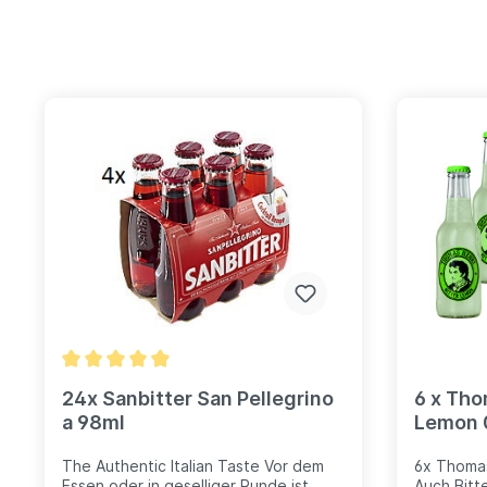
24x Sanbitter San Pellegrino
6 x Tho
a 98ml
Lemon 0
The Authentic Italian Taste Vor dem
6x Thomas
Essen oder in geselliger Runde ist
Auch Bitt