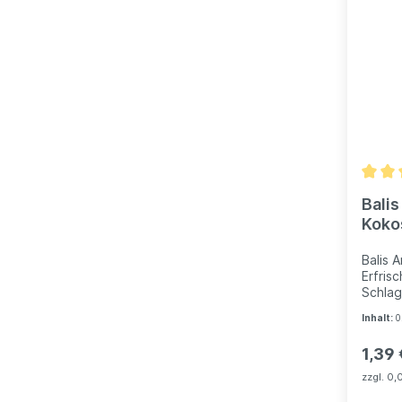
Pink G
exzell
Spirit
Cachaç
ausgew
angene
Thomas
Wenn d
Grapef
Sommer
Balis
Koko
Erfr
Balis 
Erfris
Schlag
Ananas
Inhalt:
0
Mischu
Minze
1,39 
Kokosn
Natürl
zzgl. 0,
Frucht