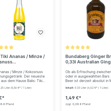
rapefruit schmeckt aber auch
ent mit anderen hochwertigen
uosen wie Whiskey, Vodka,
a, Gin oder Rum. Die
ogene Perlage sorgt für
hme Texturen im Drink.
 Henry Pink Grapefruit:
ie herbe Süße der Pink
ruit auf die Leichtigkeit des
s trifft, Cheers!
 Tiki Ananas / Minze /
Bundaberg Ginger B
snuss
0,33l Australian Ging
ischungsgetränk 0,25l
Beer
Ananas / Minze / Kokosnuss
Ob als Erfrischung zwische
chungsgetränk Der neueste
oder in ausgewählten Bars 
 aus dem Hause Balis: Tiki
Beer ist derzeit absolut in
 Minz Drink Die exotische
Natürliche Aromen stechen
.25 Liter
(5,56 €* / 1 Liter)
Inhalt:
0.33 Liter
(4,52 €* / 1 Liter)
ng aus Ananas, erfrischender
diesem Ginger Brew heraus
 und dem Hauch
unterscheidet sich von
€*
1,49 €*
usswasser. Alkoholfrei,
herkömmlichen Sodas. In Au
iche Aromen, Natürliche
ist Bundaberg Ginger Brew
08 € Pfand
zzgl. 0,08 € Pfand
süße, Vegan, Glutenfrei. Mit
jetzt ein echter Verkaufssc