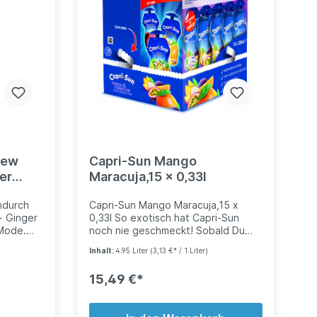
rew
Capri-Sun Mango
er
Maracuja,15 x 0,33l
ndurch
Capri-Sun Mango Maracuja,15 x
- Ginger
0,33l So exotisch hat Capri-Sun
 Mode.
noch nie geschmeckt! Sobald Du
 bei
den Verschluss aufdrehst, erwartet
Inhalt:
4.95 Liter
(3,13 €* / 1 Liter)
. Es
Dich ein tropisches
Geschmackserlebnis. Ohne
15,49 €*
stralien
Konservierungsstoffe Ohne
 schon
Farbstoffe Ohne künstliche
hlager.
Süssstoffe