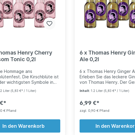
Sixpack aus 0,098-Liter-
Glasflaschen erhältlich *alk
Thomas Henry Cherry
6 x Thomas Henry Gi
som Tonic 0,2l
Ale 0,2l
ige Hommage ans
6 x Thomas Henry Ginger Al
blütenfest. Die Kirschblüte ist
Erleben Sie das leckere Gi
der wichtigsten Symbole in
von Thomas Henry. Der G
ltur Japans, steht sie doch
des ganzen Ingwers in eine
.2 Liter
(5,83 €* / 1 Liter)
Inhalt:
1.2 Liter
(5,83 €* / 1 Liter)
 neuem Leben erweckte
Flasche. Zutaten: Wasser, 
 für Vergänglichkeit und für
Kohlensäure, natürliches
 €*
6,99 €*
chönheit. In dieser Tradition
Ingweraroma mit anderen
unser Thomas Henry Cherry
natürlichen Aromen,
90 € Pfand
zzgl. 0,90 € Pfand
m Tonic: ein kleines
Säuerungsmittel Citronens
blütenfest im Glas, das
Farbstoff E150d. Vegan un
nderte altes Brauchtum aus
In den Warenkorb
glutenfrei. Nährwertangab
In den Warenko
t mit der Experimentierfreude
Brennwert: 158kJ (37kcal) |