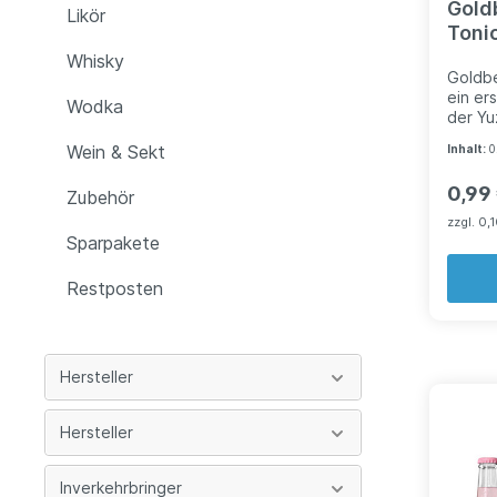
Gold
Likör
Tonic
Whisky
Goldbe
ein er
Wodka
der Yu
aus Fe
Wein & Sekt
Inhalt:
0
floral
Bitter
0,99
Zubehör
einer 
Im Ges
zzgl. 0,
sich j
Sparpakete
den Ar
Auftrit
Restposten
Hersteller
Hersteller
Inverkehrbringer