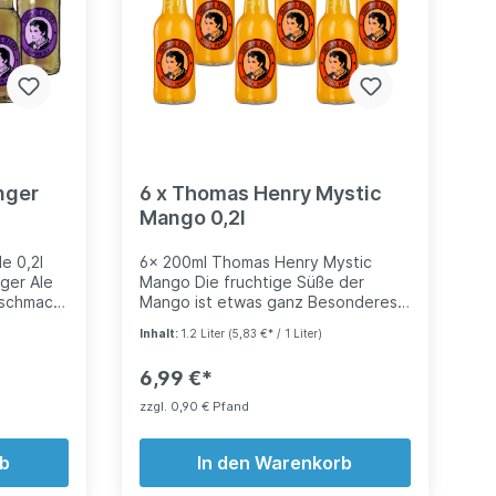
oholfrei*
nger
6 x Thomas Henry Mystic
Mango 0,2l
e 0,2l
6x 200ml Thomas Henry Mystic
nger Ale
Mango Die fruchtige Süße der
eschmack
Mango ist etwas ganz Besonderes.
r
Kein Wunder, denn was gut
Inhalt:
1.2 Liter
(5,83 €* / 1 Liter)
Zucker,
aussieht, schmeckt auch gut. Die
Mango ist der Star unter den
6,99 €*
exotischen Früchten: Sie ist ein
Hingucker par excellence und
zzgl. 0,90 € Pfand
äure,
schillert wie eine Diskokugel. In
d
Asien wird sie ganz besonders
en:
rb
geschätzt und gilt als Speise der
In den Warenkorb
 Fett: 0g
Götter. In „Thomas Henry Mystic