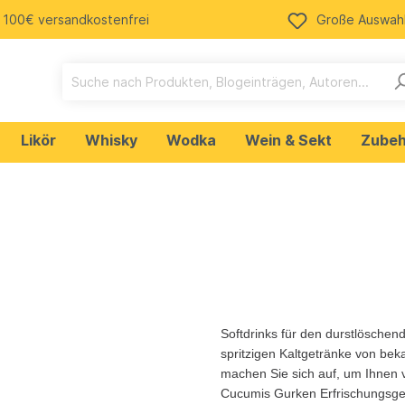
 100€ versandkostenfrei
Große Auswah
Likör
Whisky
Wodka
Wein & Sekt
Zubeh
n
Ale
Weißwein
Cola
Tequila
getränke
Rum
ein Merchandising
Softdrinks für den durstlöschend
Bud Spencer & Terence
spritzigen Kaltgetränke von be
osen
machen Sie sich auf, um Ihnen 
Cucumis Gurken Erfrischungsget