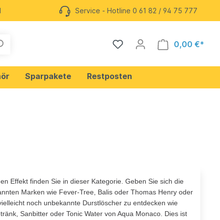
l
Service - Hotline 0 61 82 / 94 75 777
0,00 €*
ör
Sparpakete
Restposten
Mate
Likör
Cocktails
en Effekt finden Sie in dieser Kategorie. Geben Sie sich die
 Hill
Deutscher Gin
kannten Marken wie Fever-Tree, Balis oder Thomas Henry oder
vielleicht noch unbekannte Durstlöscher zu entdecken wie
ränk, Sanbitter oder Tonic Water von Aqua Monaco. Dies ist