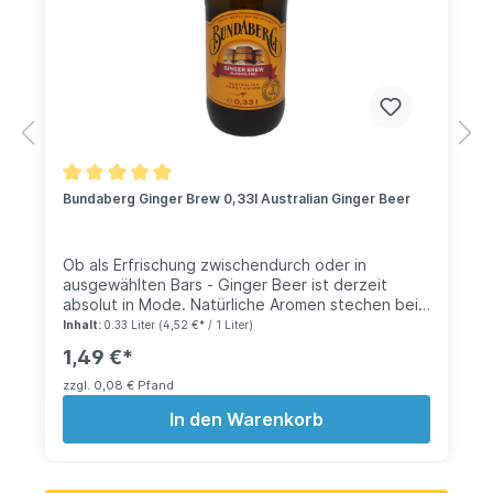
Bundaberg Ginger Brew 0,33l Australian Ginger Beer
Ob als Erfrischung zwischendurch oder in
ausgewählten Bars - Ginger Beer ist derzeit
absolut in Mode. Natürliche Aromen stechen bei
diesem Ginger Brew heraus. Es unterscheidet
Inhalt:
0.33 Liter
(4,52 €* / 1 Liter)
sich von herkömmlichen Sodas. In Australien ist
1,49 €*
Bundaberg Ginger Brew schon jetzt ein echter
Verkaufsschlager. Geniesst den Geschmack von
zzgl. 0,08 € Pfand
voller, natürlicher Ingwerknolle. Dieses Ingwer
In den Warenkorb
Getränk wird euch überzeugen.