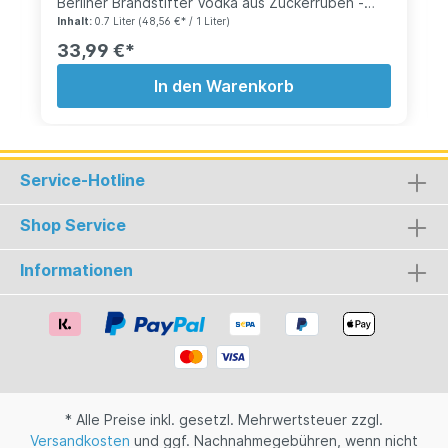
Berliner Brandstifter Vodka aus Zuckerrüben -
verfeinert mit Berlins Blüten / Botanicals. Testen
Inhalt:
0.7 Liter
(48,56 €* / 1 Liter)
Sie den neuen Vodka aus dem Hause "Berliner
33,99 €*
Brandstifter" - neben Kornbrand und Gin bietet
der Vodka vollen Geschmack. Natürlich ist jede
In den Warenkorb
Flasche handgelabelt mit Flaschennummer und
Edition. Seien Sie der erste der diese Flaschen
testet.
Service-Hotline
Shop Service
Informationen
* Alle Preise inkl. gesetzl. Mehrwertsteuer zzgl.
Versandkosten
und ggf. Nachnahmegebühren, wenn nicht