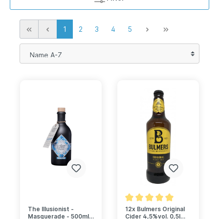
1
2
3
4
5
The Illusionist -
12x Bulmers Original
Masquerade - 500ml
Cider 4,5%vol. 0,5l