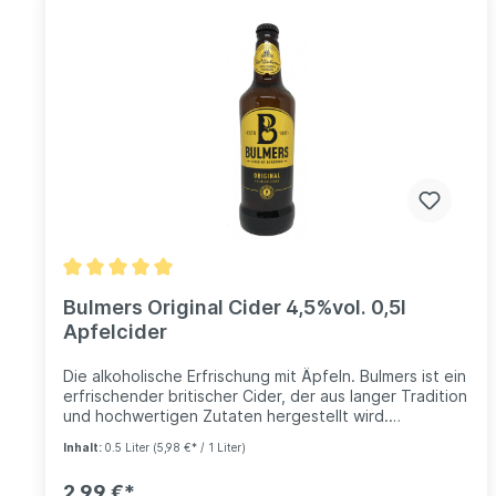
Bulmers Original Cider 4,5%vol. 0,5l
Apfelcider
Die alkoholische Erfrischung mit Äpfeln. Bulmers ist ein
erfrischender britischer Cider, der aus langer Tradition
und hochwertigen Zutaten hergestellt wird.
Authentisch, erfrischend, alkoholisch. Alkoholgehalt:
Inhalt:
0.5 Liter
(5,98 €* / 1 Liter)
4,5%vol. Enthält Sulfite.
2,99 €*