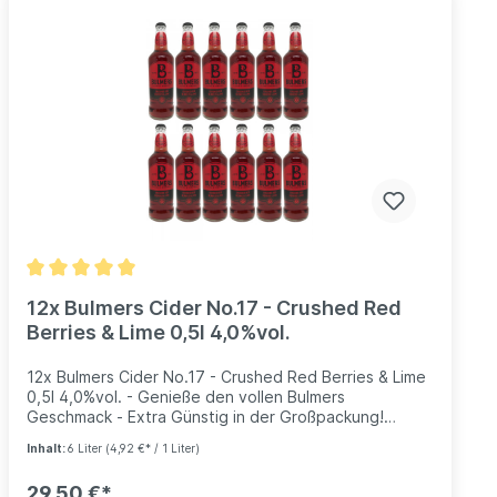
12x Bulmers Cider No.17 - Crushed Red
Berries & Lime 0,5l 4,0%vol.
12x Bulmers Cider No.17 - Crushed Red Berries & Lime
0,5l 4,0%vol. - Genieße den vollen Bulmers
Geschmack - Extra Günstig in der Großpackung!
Fruchtiger Geschmack von Äpfeln, Roten Beeren - wie
Inhalt:
6 Liter
(4,92 €* / 1 Liter)
Erdbeer und schwarze Johannisbeere. Fruchtig,
Frisch. Einfach lecker. Alkoholgehalt: 4,0%vol. Enthält
29,50 €*
Sulfite.