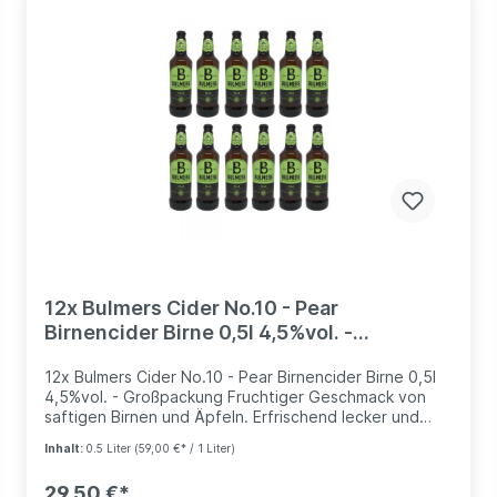
12x Bulmers Cider No.10 - Pear
Birnencider Birne 0,5l 4,5%vol. -
Großpackung *versandkostenfrei*
12x Bulmers Cider No.10 - Pear Birnencider Birne 0,5l
4,5%vol. - Großpackung Fruchtiger Geschmack von
saftigen Birnen und Äpfeln. Erfrischend lecker und
fruchtig. Alkoholgehalt: 4,5%vol. Enthält Sulfite.
Inhalt:
0.5 Liter
(59,00 €* / 1 Liter)
29,50 €*