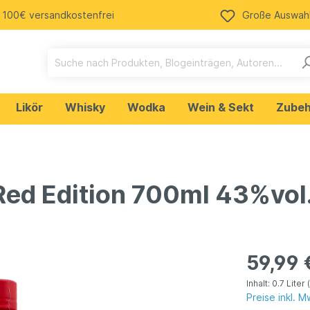
 100€ versandkostenfrei
Große Auswah
Likör
Whisky
Wodka
Wein & Sekt
Zubeh
n
Ale
Weißwein
Cola
Tequila
Red Edition 700ml 43%vol
getränke
Rum
ein Merchandising
Bud Spencer & Terence
59,99 
osen
Inhalt:
0.7 Liter
Preise inkl. 