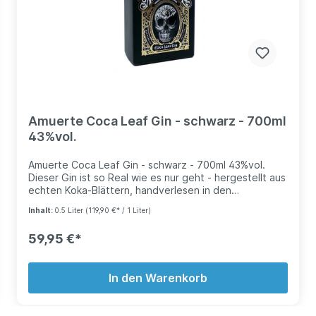
Amuerte Coca Leaf Gin - schwarz - 700ml
43%vol.
Amuerte Coca Leaf Gin - schwarz - 700ml 43%vol.
Dieser Gin ist so Real wie es nur geht - hergestellt aus
echten Koka-Blättern, handverlesen in den
Peruanischen Hochgebirgen. Abgeschmeckt mit einer
Inhalt:
0.5 Liter
(119,90 €* / 1 Liter)
Auswahl südamerikanischer Früchte bietet dieser Gin
eine herausregende Geschmackskomposition. Ein
59,95 €*
wahrlich spiritueller Drink - nicht nur physisch. Die
Flasche wird mit echtem 24 Karat Blattgold veredelt.
Entworfen von berühmten Künstlern. Neben
In den Warenkorb
Kokainblättern verfeinern Drachenfrüchte, Tamarillo,
Papaya, peruanische Physalis und Orangenschalde die
Wacholdernote.