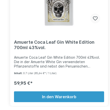
Amuerte Coca Leaf Gin White Edition
700ml 43%vol.
Amuerte Coca Leaf Gin White Edition 700ml 43%vol.
Die in der Amuerte White Gin verwendeten
Pflanzenstoffe sind nebst den Peruanischen
Kokablätter auch, Kardamom, Koriander, Finger Lime
Inhalt:
0.7 Liter
(85,64 €* / 1 Liter)
(Bio und handverlesen im Circeo Naturpark von
Sabaudia in Rom) und Sichuanpfeffer. Die richtige
59,95 €*
Mischung, die ein angenehmes Gefühl von
balsamischer Frische bietet und in unseren exklusiven
von Handbemalten und mit 24 Karat Goldfolie
In den Warenkorb
veredelten Flaschen abgefüllt werden. Es ist
wahrscheinlich die exklusivste Flasche die ein Gin
Liebhaber besitzen kann.