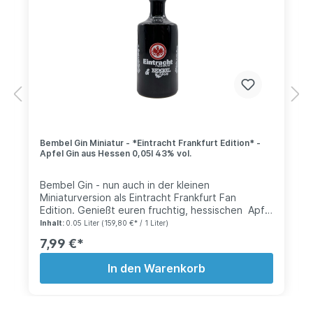
Bembel Gin Miniatur - *Eintracht Frankfurt Edition* -
Apfel Gin aus Hessen 0,05l 43% vol.
Bembel Gin - nun auch in der kleinen
Miniaturversion als Eintracht Frankfurt Fan
Edition. Genießt euren fruchtig, hessischen Apfel
Gin nun auch unterwegs. Zum verschenken, in
Inhalt:
0.05 Liter
(159,80 €* / 1 Liter)
kleinen Geschenkkörben, im Adventskalender
7,99 €*
oder als kleines alkoholisches Osterei. Auch bei
dieser Flasche wurde wieder wert auf
In den Warenkorb
authentizität gelegt und natürlich verwenden wir
nur Keramik in der Herstellung. Geschmack:
Fruchtig, Frische Apfelnoten treten schon direkt
beim öffnen der Flasche aus und durchströmen