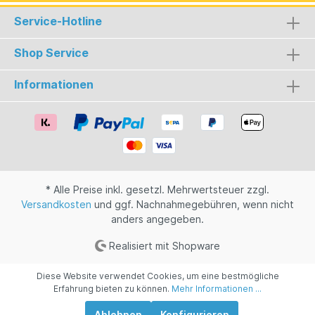
den Raum. Leichte Wacholdernoten auf der
Service-Hotline
Zunge beim probieren und frischer, grüner Apfel
im Abgang. Eine perfekte Komposition, welche
die spritzige Fruchtigkeit von hessischem
Shop Service
Apfelwein (Ebbelwoi) mit einem klassischen Gin
verbindet.
Informationen
* Alle Preise inkl. gesetzl. Mehrwertsteuer zzgl.
Versandkosten
und ggf. Nachnahmegebühren, wenn nicht
anders angegeben.
Realisiert mit Shopware
Diese Website verwendet Cookies, um eine bestmögliche
Erfahrung bieten zu können.
Mehr Informationen ...
Ablehnen
Konfigurieren