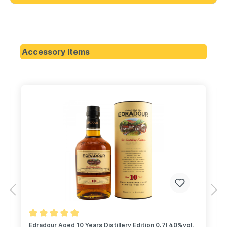
Accessory Items
Edradour Aged 10 Years Distillery Edition 0,7l 40%vol.