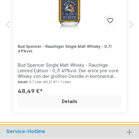
Bud Spencer - Rauchiger Single Malt Whisky - 0,7l
49%vol.
Bud Spencer Single Malt Whisky - Rauchige
Limited Edition - 0,7l 49%vol. Der erste pre-core
Whisky von der größten Destille in kontinental
Europa "St. Kilian Distllers" aus Rüdenau geht in
Inhalt:
0.7 Liter
(69,27 €* / 1 Liter)
die zweite Runde. Für alle harten Jungs und noch
48,49 €*
härteren Mädels gibt es jetzt den Bud Spencer -
The Legend - rauchig. Die beliebte Komposition
Details
aus italienischen Amarone-Rotweinfässern und
Bourbon-Fässern aus den USA ist auch hier
wieder Programm. Unser Gerstenmalz stammt
dieses Mal aus den Schottischen Highlands und
ist ganz im Sinne von Bud Spencer kräftig
Service-Hotline
getorft. Selbstverständlich in der bewährten St.
Kilian "Made in Germany" Spitzenqualität.