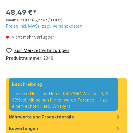
48,49 €*
Inhalt:
0.7 Liter
(69,27 €* / 1 Liter)
Preise inkl. MwSt. zzgl. Versandkosten
Nicht mehr verfügbar
Zum Merkzettel hinzufügen
Produktnummer:
2348
Beschreibung
Terence Hill - The Hero - RAUCHIG Whisky - 0,7l
49%vol. Mit seinen Filmen wurde Terence Hill zu
einem echten Hero. Whisky is…
Mehr
Nährwerte und Produktdetails
Bewertungen