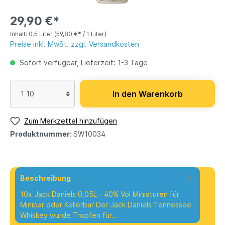
29,90 €*
Inhalt:
0.5 Liter
(59,80 €* / 1 Liter)
Preise inkl. MwSt. zzgl. Versandkosten
Sofort verfügbar, Lieferzeit: 1-3 Tage
In den Warenkorb
Zum Merkzettel hinzufügen
Produktnummer:
SW10034
Beschreibung
10x Jack Daniels 0,05L - 40% Vol Miniaturen für
Minibar oder Kellerbar Der Jack Daniels Tennessee
Whiskey wurde Tropfen für…
Mehr