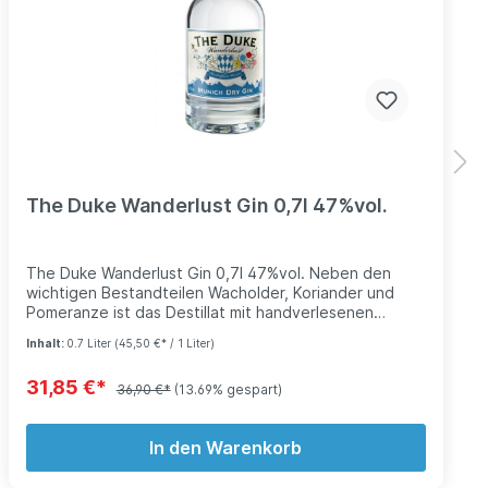
The Duke Wanderlust Gin 0,7l 47%vol.
The Duke Wanderlust Gin 0,7l 47%vol. Neben den
wichtigen Bestandteilen Wacholder, Koriander und
Pomeranze ist das Destillat mit handverlesenen
naturbelassenen Gewürzen aus dem bayerischen
Inhalt:
0.7 Liter
(45,50 €* / 1 Liter)
Alpenvorland verfeinert: Die feinen Blüten Edelweiß,
Kornblume, Klatschmohn, Arnikablüte und Rosenblüte
31,85 €*
verleihen dem Gin einen Hauch von Honigaroma.
36,90 €*
(13.69% gespart)
Himbeere sorgt für eine deutlich spürbare Fruchtnote.
Eine Ausnahme hinsichtlich der regionalen Kräuter und
In den Warenkorb
Gewürze stellt die von weit her angereiste
Kakaobohne dar, die für den vollmundigen Körper des