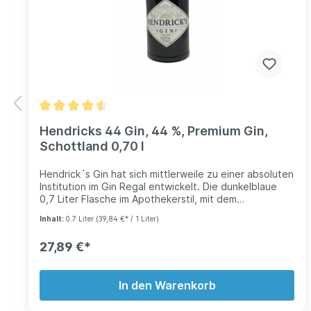
Hendricks 44 Gin, 44 %, Premium Gin,
Schottland 0,70 l
Hendrick´s Gin hat sich mittlerweile zu einer absoluten
Institution im Gin Regal entwickelt. Die dunkelblaue
0,7 Liter Flasche im Apothekerstil, mit dem
rautenförmigen Label, hebt sich nicht nur optisch von
Inhalt:
0.7 Liter
(39,84 €* / 1 Liter)
anderen Flaschen ab und reiht sich auffällig in jeder
Hausbar ein, sondern steht zudem für einen
27,89 €*
unverwechselbaren, sehr reinen Gin, der nicht nur
Kenner überzeugt. Auch Laien schmecken den feinen
Unterschied zu anderen Gin-Sorten, auch wenn sich
In den Warenkorb
an seinem besonderen Geschmack so manche Geister
scheiden und es ebenso Gin-Liebhaber gibt, die