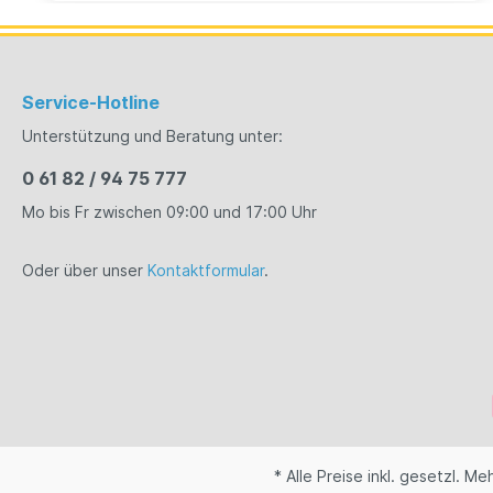
Hendrick’s Gin eher ablehnend gegenüberstehen.
Neben den Aromen von Kamille, Kümmel und Koriander
sowie, Kubebenpfeffer, Wacholderbeeren,
Holunderblüten, Iris Germanica Wurzel, Zitronen- und
Orangenschalen, sind vor allem die Extrakte aus
Gurken und bulgarischen Rosenblättern die Zutaten,
Service-Hotline
die Hendrick’s Gin seinen besonderen Geschmack
Unterstützung und Beratung unter:
verleihen und ihn von anderen Gins abheben.
0 61 82 / 94 75 777
Mo bis Fr zwischen 09:00 und 17:00 Uhr
Oder über unser
Kontaktformular
.
* Alle Preise inkl. gesetzl. M