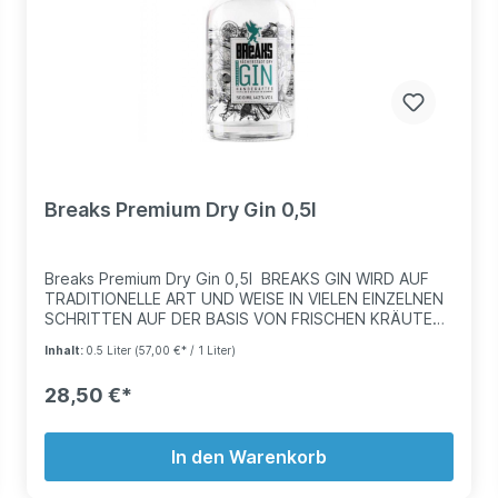
Breaks Premium Dry Gin 0,5l
Breaks Premium Dry Gin 0,5l BREAKS GIN WIRD AUF
TRADITIONELLE ART UND WEISE IN VIELEN EINZELNEN
SCHRITTEN AUF DER BASIS VON FRISCHEN KRÄUTER
UND GEWÜRZEN HERGESTELLT. DENN DAS
Inhalt:
0.5 Liter
(57,00 €* / 1 Liter)
HERSTELLEN UNSERES GINS FÄNGT SCHON BEI DER
AUSWAHL DER ZUTATEN AN, DIE UNSEREM GIN AM
28,50 €*
ENDE IHRE EINZIGARTIGEN AROMEN GEBEN. Der
Breaks Premium Dry Gin wird in Deutschland, genauer
gesagt in Karlsruhe hergestellt. Die schöne
In den Warenkorb
Fächerstadt Karlsruhe liegt zu Fuße des
Schwarzwaldes, direkt am Vater Rhein. Die