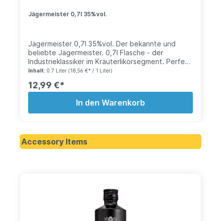
Jägermeister 0,7l 35%vol.
Jägermeister 0,7l 35%vol. Der bekannte und
beliebte Jägermeister. 0,7l Flasche - der
Industrieklassiker im Kräuterlikörsegment. Perfekt
für die Party, Disco und zum Feiern!
Inhalt:
0.7 Liter
(18,56 €* / 1 Liter)
12,99 €*
In den Warenkorb
Accessory Items