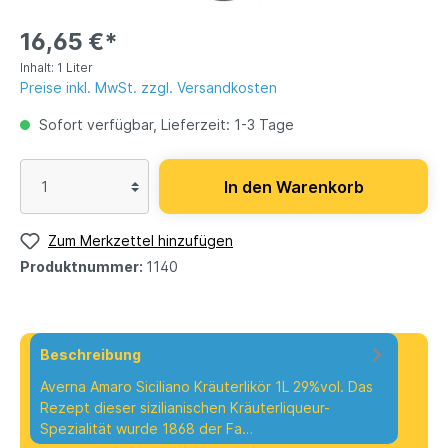
16,65 €*
Inhalt:
1 Liter
Preise inkl. MwSt. zzgl. Versandkosten
Sofort verfügbar, Lieferzeit: 1-3 Tage
In den Warenkorb
Zum Merkzettel hinzufügen
Produktnummer:
1140
Beschreibung
Averna Amaro Siciliano Kräuterlikör 1L 29%vol. Das
Rezept dieser sizilianischen Kräuterliqueur-
Spezialität wurde 1868 der Fa…
Mehr