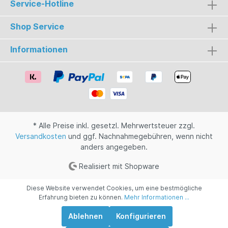
Service-Hotline
setzen. Ganze zehn Tage nimmt der
Herstellungsprozess in Anspruch. Die Rezeptur
und das Herstellungsverfahren wurden mündlich
Shop Service
von Generation zu Generation weitergegeben.
Und das Ergebnis dieser jahrhundertelangen
Informationen
Tradition können Sie schon bald in den Händen
halten. • Spirituosenart: Likör•
Herkunft: Deutschland• Größe: 0,5L•
Alkoholgehalt: 39,0%
* Alle Preise inkl. gesetzl. Mehrwertsteuer zzgl.
Versandkosten
und ggf. Nachnahmegebühren, wenn nicht
anders angegeben.
Realisiert mit Shopware
Diese Website verwendet Cookies, um eine bestmögliche
Erfahrung bieten zu können.
Mehr Informationen ...
Ablehnen
Konfigurieren