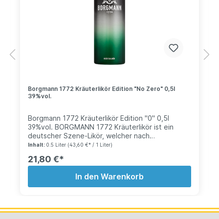
Borgmann 1772 Kräuterlikör Edition "No Zero" 0,5l
39%vol.
Borgmann 1772 Kräuterlikör Edition "0" 0,5l
39%vol. BORGMANN 1772 Kräuterlikör ist ein
deutscher Szene-Likör, welcher nach
traditionellem Rezept von 1772 hergestellt wird.
Inhalt:
0.5 Liter
(43,60 €* / 1 Liter)
Klassisch schöne Flasche, erhältlich in vielen
21,80 €*
Designer Editionen. Heute, wie auch damals, wird
jede Flasche Borgmann 1772 per Hand
In den Warenkorb
angesetzt. Der Anspruch an hohe Qualität steckt
hinter dieser aufwendigen Herstellung. Sobald
die Kräuteressenzen sich im Mund entfalten
versteht man, warum die Hersteller einen derart
hohen Qualitätsanspruch an Ihren Kräuterlikör