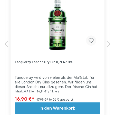
Tanqueray London Dry Gin 0,7l 47,3%
Tanqueray wird von vielen als der Maßstab für
alle London Dry Gins gesehen. Wir fügen uns
dieser Ansicht nur allzu gern. Der frische Gin hat
ein intensives Wacholderaroma, das man für die
Inhalt:
0.7 Liter
(24,14 €* / 1 Liter)
lebhaftesten Gin Tonic- und die trockensten
16,90 €*
17,99 €*
(6.06% gespart)
Martini-Cocktails braucht. Vielfach ausgezeichnet
und ein perfekt ausbalancierter Gin zum Genuss
In den Warenkorb
als Gin & Tonic. Gewählt zur Nummer Eins der
trendigsten Gins der Welt - von den Worlds 50