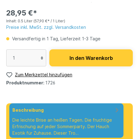
28,95 €*
Inhalt:
0.5 Liter
(57,90 €* / 1 Liter)
Preise inkl. MwSt. zzgl. Versandkosten
Versandfertig in 1 Tag, Lieferzeit 1-3 Tage
In den Warenkorb
Zum Merkzettel hinzufügen
Produktnummer:
1726
Beschreibung
Die leichte Brise an heißen Tagen. Die fruchtige
Erfrischung auf jeder Sommerparty. Der Hauch
Exotik für Zuhause. Dieser Tro…
Mehr