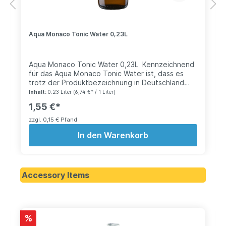
Aqua Monaco Tonic Water 0,23L
Aqua Monaco Tonic Water 0,23L Kennzeichnend
für das Aqua Monaco Tonic Water ist, dass es
trotz der Produktbezeichnung in Deutschland
hergestellt wird. Die in München ansässige Firma
Inhalt:
0.23 Liter
(6,74 €* / 1 Liter)
Aqua Monaco ist für das Soda-Wasser zuständig,
1,55 €*
das so viele Fans bei Barkeepern besitzt. Das
herrlich vielseitig einsetzbare Tonic Water basiert
zzgl. 0,15 € Pfand
auf möglichst wenig Zucker und natürlichen
In den Warenkorb
Zutaten. Wer sich noch mehr Spritzigkeit und
säuerliche, feinherbe Frische erhofft, der sollte
sich das Qualitätsprodukt gekühlt zu Gemüte
führen.
Accessory Items
%