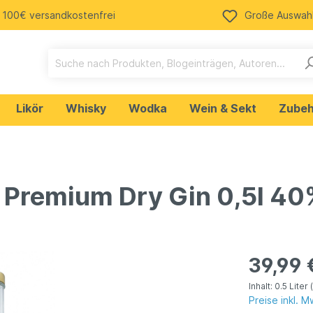
 100€ versandkostenfrei
Große Auswah
Likör
Whisky
Wodka
Wein & Sekt
Zubeh
n
Ale
Weißwein
Cola
Tequila
 Premium Dry Gin 0,5l 40
getränke
Rum
ein Merchandising
Bud Spencer & Terence
39,99 
osen
Inhalt:
0.5 Liter
Preise inkl. 