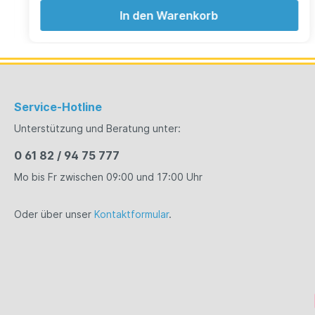
deshalb der Namensgeber einer exklusiven Auswahl
von Erfrischungsgetränken, die dieser Tradition
In den Warenkorb
vollauf gerecht werden. Thomas Henry wurden
gemeinsam mit erfahrenen Barkeepern für die
Ansprüche erwachsener Geniesser entwickelt und
sind aus ausgesuchten Zutaten komponiert, die
Liebhaber klassischer Longdrinks ebenso begeistern
werden wie Puristen und Kreative. Thomas Henry`s
sind dafür geschaffen, einen guten Gin oder
Service-Hotline
hervorragenden Vodka eine ganze Nacht lang zu
begleiten. Thomas Henry's Tonic Water ist immer
Unterstützung und Beratung unter:
belebend und angenehm im Geschmack. Thomas
Henry`s Tonic Water schmeckt intensiv und
0 61 82 / 94 75 777
erwachsen, der bestimmende Bestandteil ist das
Mo bis Fr zwischen 09:00 und 17:00 Uhr
Extrakt aus der Chinarinde Chinin, das Thomas
Henry`s Tonic Water seinen individuellen Charakter
verleiht.
Oder über unser
Kontaktformular
.