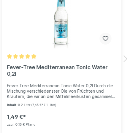
Fever-Tree Mediterranean Tonic Water
0,2l
Fever-Tree Mediterranean Tonic Water 0,2l Durch die
Mischung verschiedenster Öle von Früchten und
Kräutern, die wir an den Mittelmeerküsten gesammelt
haben, und dem qualitativ hochwertigstem Chinin von
Inhalt:
0.2 Liter
(7,45 €* / 1 Liter)
den Fieberbäumen des östlichen Kongo, haben wir ein
einzigartiges, vorzügliches Tonic Water entwickelt.
1,49 €*
Hergestellt, um mit hochwertigen Vodkas kombiniert
zu werden oder als eleganter Softdrink.
zzgl. 0,15 € Pfand