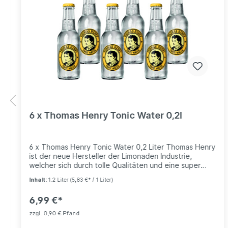
6 x Thomas Henry Tonic Water 0,2l
6 x Thomas Henry Tonic Water 0,2 Liter Thomas Henry
ist der neue Hersteller der Limonaden Industrie,
welcher sich durch tolle Qualitäten und eine super
zeitlose Erscheinung nicht nur in der Gastronomie
Inhalt:
1.2 Liter
(5,83 €* / 1 Liter)
sondern auch immer mehr bei privaten
Endverbrauchern durchsetzt. Thomas Henry gelang
6,99 €*
es 1773 erstmals, Wasser mit Kohlensäure
anzureichern und den Menschen zu einem
zzgl. 0,90 € Pfand
prickelnderen Geschmackserlebnis zu verhelfen. Er ist