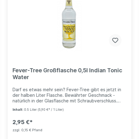
Fever-Tree Großflasche 0,5l Indian Tonic
Water
Darf es etwas mehr sein? Fever-Tree gibt es jetzt in
der halben Liter Flasche. Bewährter Geschmack -
natürlich in der Glasflasche mit Schraubverschluss.
Fever-Tree - eines der populärsten Tonic Water der
Inhalt:
0.5 Liter
(5,90 €* / 1 Liter)
Welt. Der Klassische Mitspieler bei Ihrem Gin & Tonic -
Indian Tonic Water. Frische, Kohlensäure, Chinin
2,95 €*
entfallten sich gekonnt im Mund.
zzgl. 0,15 € Pfand